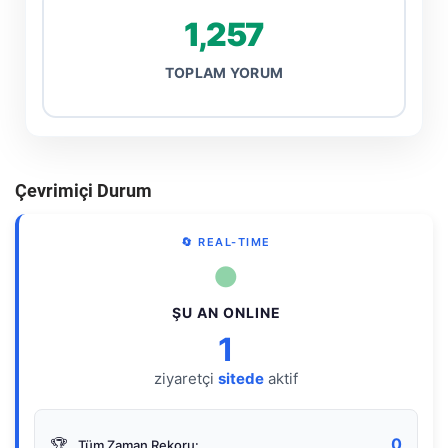
1,257
TOPLAM YORUM
Çevrimiçi Durum
🔄 REAL-TIME
●
ŞU AN ONLINE
1
ziyaretçi
sitede
aktif
0
🏆
Tüm Zaman Rekoru: