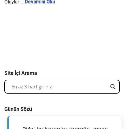
Olaylar …
Devamını Oku
Site İçi Arama
Günün Sözü
"Mal biriktirenler toprağa, mana