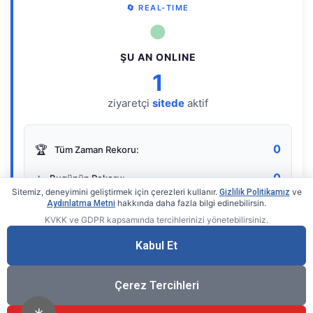
🔄 REAL-TIME
●
ŞU AN ONLINE
1
ziyaretçi
sitede
aktif
0
🏆
Tüm Zaman Rekoru:
0
⭐
Bugünün Rekoru:
Sitemiz, deneyimini geliştirmek için çerezleri kullanır.
ve
Gizlilik Politikamız
hakkında daha fazla bilgi edinebilirsin.
Aydınlatma Metni
KVKK ve GDPR kapsamında tercihlerinizi yönetebilirsiniz.
Live Online Counter
• by KerimUsta
Gerçek zamanlı sayaç
Kabul Et
Çerez Tercihleri