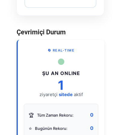
Çevrimiçi Durum
🔄 REAL-TIME
●
ŞU AN ONLINE
1
ziyaretçi
sitede
aktif
0
🏆
Tüm Zaman Rekoru:
0
⭐
Bugünün Rekoru: