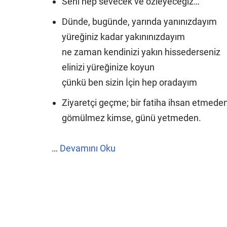
Seni hep sevecek ve özleyeceğiz…
Dünde, bugünde, yarında yanınızdayım
yüreğiniz kadar yakınınızdayım
ne zaman kendinizi yakın hissederseniz
elinizi yüreğinize koyun
çünkü ben sizin İçin hep oradayım
Ziyaretçi geçme; bir fatiha ihsan etmede
gömülmez kimse, günü yetmeden.
…
Devamını Oku