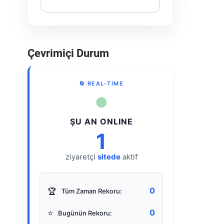
Çevrimiçi Durum
🔄 REAL-TIME
●
ŞU AN ONLINE
1
ziyaretçi
sitede
aktif
0
🏆
Tüm Zaman Rekoru:
0
⭐
Bugünün Rekoru: