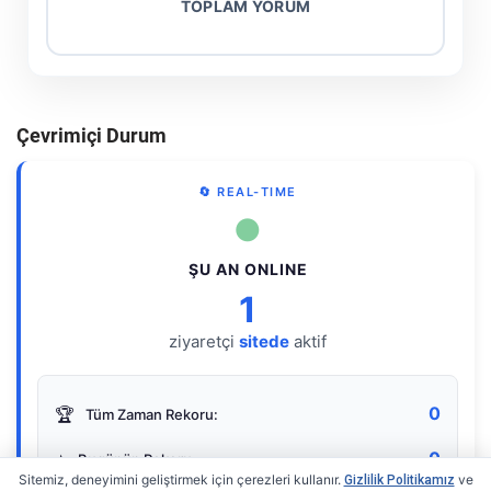
TOPLAM YORUM
Çevrimiçi Durum
🔄 REAL-TIME
●
ŞU AN ONLINE
1
ziyaretçi
sitede
aktif
0
🏆
Tüm Zaman Rekoru:
0
⭐
Bugünün Rekoru:
Sitemiz, deneyimini geliştirmek için çerezleri kullanır.
ve
Gizlilik Politikamız