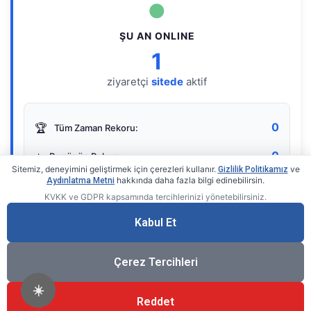
●
ŞU AN ONLINE
1
ziyaretçi
sitede
aktif
0
🏆
Tüm Zaman Rekoru:
0
⭐
Bugünün Rekoru:
Sitemiz, deneyimini geliştirmek için çerezleri kullanır.
ve
Gizlilik Politikamız
hakkında daha fazla bilgi edinebilirsin.
Aydınlatma Metni
KVKK ve GDPR kapsamında tercihlerinizi yönetebilirsiniz.
Live Online Counter
• by KerimUsta
Gerçek zamanlı sayaç
Kabul Et
Çerez Tercihleri
☀️
Reddet
®