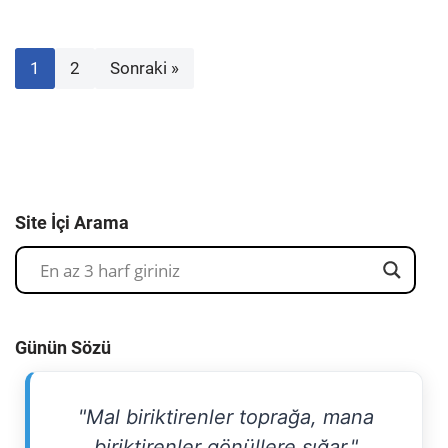
1
2
Sonraki »
Site İçi Arama
Günün Sözü
"Mal biriktirenler toprağa, mana
biriktirenler gönüllere sığar."