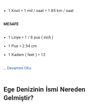
1 Knot = 1 mil / saat = 1.85 km / saat
MESAFE
1 Linye = 1 / 8 pus ( inch )
1 Pus = 2.54 cm
1 Kadem ( feet ) = 12
…
Devamını Oku
Ege Denizinin İsmi Nereden
Gelmiştir?