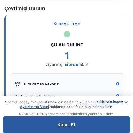
Çevrimiçi Durum
🔄 REAL-TIME
●
ŞU AN ONLINE
1
ziyaretçi
sitede
aktif
0
🏆
Tüm Zaman Rekoru:
0
⭐
Bugünün Rekoru:
Sitemiz, deneyimini geliştirmek için çerezleri kullanır.
ve
Gizlilik Politikamız
hakkında daha fazla bilgi edinebilirsin.
Aydınlatma Metni
KVKK ve GDPR kapsamında tercihlerinizi yönetebilirsiniz.
Live Online Counter
• by KerimUsta
Gerçek zamanlı sayaç
Kabul Et