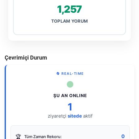
1,257
TOPLAM YORUM
Çevrimiçi Durum
🔄 REAL-TIME
●
ŞU AN ONLINE
1
ziyaretçi
sitede
aktif
0
🏆
Tüm Zaman Rekoru: