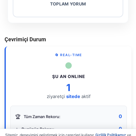
TOPLAM YORUM
Çevrimiçi Durum
🔄 REAL-TIME
●
ŞU AN ONLINE
1
ziyaretçi
sitede
aktif
0
🏆
Tüm Zaman Rekoru:
0
⭐
Bugünün Rekoru:
Sitemiz, deneyimini geliştirmek için çerezleri kullanır.
ve
Gizlilik Politikamız