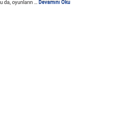
Bu da, oyunların …
Devamını Oku