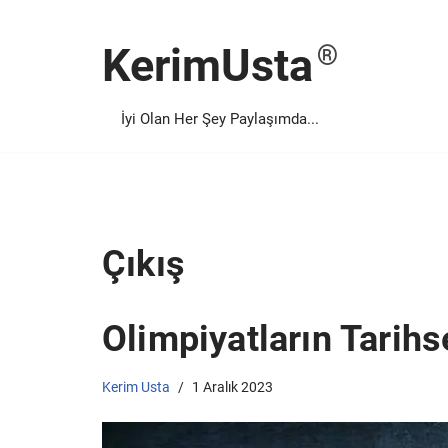
KerimUsta
İçeriğe
geç
İyi Olan Her Şey Paylaşımda...
Çıkış
Olimpiyatların Tarihse
Kerim Usta
1 Aralık 2023