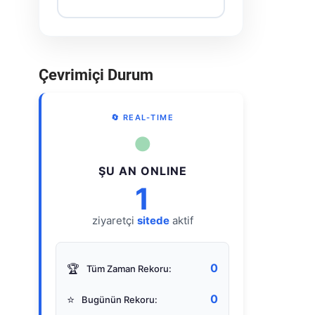
Çevrimiçi Durum
🔄 REAL-TIME
●
ŞU AN ONLINE
1
ziyaretçi
sitede
aktif
0
🏆
Tüm Zaman Rekoru:
0
⭐
Bugünün Rekoru: