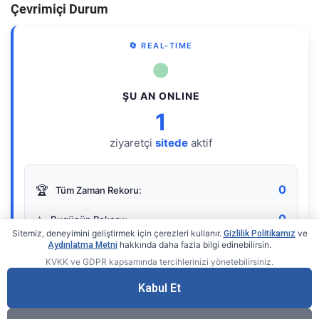
Çevrimiçi Durum
🔄 REAL-TIME
●
ŞU AN ONLINE
1
ziyaretçi
sitede
aktif
0
🏆
Tüm Zaman Rekoru:
0
⭐
Bugünün Rekoru:
Sitemiz, deneyimini geliştirmek için çerezleri kullanır.
ve
Gizlilik Politikamız
hakkında daha fazla bilgi edinebilirsin.
Aydınlatma Metni
KVKK ve GDPR kapsamında tercihlerinizi yönetebilirsiniz.
Live Online Counter
• by KerimUsta
Gerçek zamanlı sayaç
Kabul Et