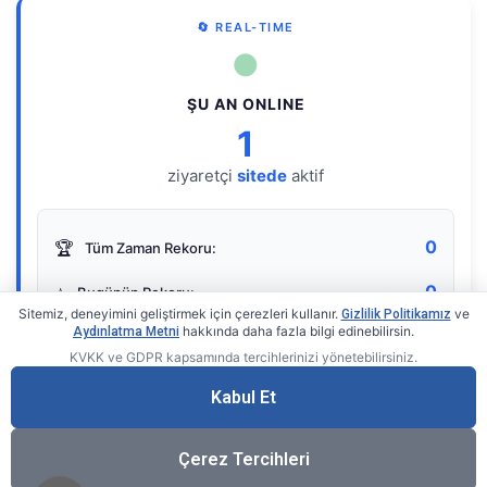
🔄 REAL-TIME
●
ŞU AN ONLINE
1
ziyaretçi
sitede
aktif
0
🏆
Tüm Zaman Rekoru:
0
⭐
Bugünün Rekoru:
Sitemiz, deneyimini geliştirmek için çerezleri kullanır.
ve
Gizlilik Politikamız
hakkında daha fazla bilgi edinebilirsin.
Aydınlatma Metni
KVKK ve GDPR kapsamında tercihlerinizi yönetebilirsiniz.
Live Online Counter
• by KerimUsta
Gerçek zamanlı sayaç
Kabul Et
Çerez Tercihleri