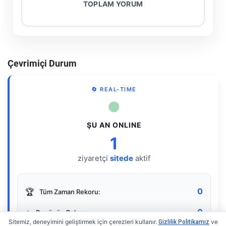
TOPLAM YORUM
Çevrimiçi Durum
🔄 REAL-TIME
●
ŞU AN ONLINE
1
ziyaretçi
sitede
aktif
0
🏆
Tüm Zaman Rekoru:
0
⭐
Bugünün Rekoru:
Sitemiz, deneyimini geliştirmek için çerezleri kullanır.
ve
Gizlilik Politikamız