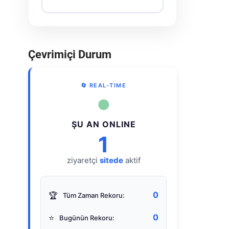
Çevrimiçi Durum
🔄 REAL-TIME
●
ŞU AN ONLINE
1
ziyaretçi
sitede
aktif
0
🏆
Tüm Zaman Rekoru:
0
⭐
Bugünün Rekoru: