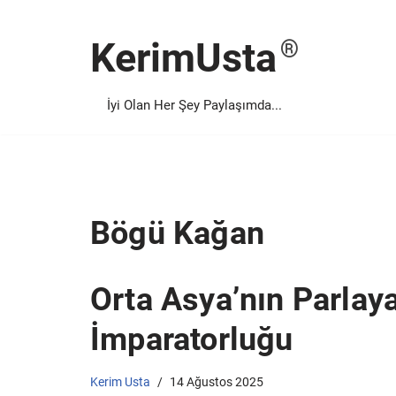
KerimUsta
İçeriğe
geç
İyi Olan Her Şey Paylaşımda...
Bögü Kağan
Orta Asya’nın Parlaya
İmparatorluğu
Kerim Usta
14 Ağustos 2025