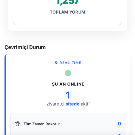
1,257
TOPLAM YORUM
Çevrimiçi Durum
🔄 REAL-TIME
●
ŞU AN ONLINE
1
ziyaretçi
sitede
aktif
0
🏆
Tüm Zaman Rekoru: