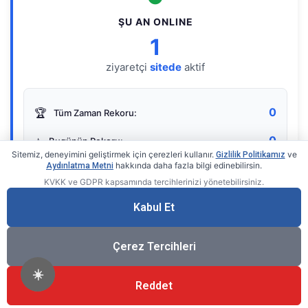
ŞU AN ONLINE
1
ziyaretçi
sitede
aktif
0
🏆
Tüm Zaman Rekoru:
0
⭐
Bugünün Rekoru:
Sitemiz, deneyimini geliştirmek için çerezleri kullanır.
ve
Gizlilik Politikamız
hakkında daha fazla bilgi edinebilirsin.
Aydınlatma Metni
KVKK ve GDPR kapsamında tercihlerinizi yönetebilirsiniz.
Live Online Counter
• by KerimUsta
Gerçek zamanlı sayaç
Kabul Et
Çerez Tercihleri
☀️
Reddet
®
© 2026 KerimUsta
Tüm Hakları Saklıdır.