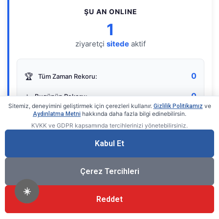
ŞU AN ONLINE
1
ziyaretçi
sitede
aktif
0
🏆
Tüm Zaman Rekoru:
0
⭐
Bugünün Rekoru:
Sitemiz, deneyimini geliştirmek için çerezleri kullanır.
ve
Gizlilik Politikamız
hakkında daha fazla bilgi edinebilirsin.
Aydınlatma Metni
KVKK ve GDPR kapsamında tercihlerinizi yönetebilirsiniz.
Live Online Counter
• by KerimUsta
Gerçek zamanlı sayaç
Kabul Et
Çerez Tercihleri
☀️
Reddet
®
© 2026 KerimUsta
Tüm Hakları Saklıdır.