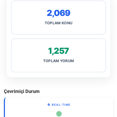
2,069
TOPLAM KONU
1,257
TOPLAM YORUM
Çevrimiçi Durum
🔄 REAL-TIME
●