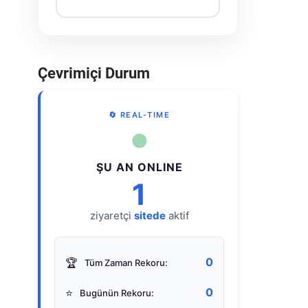
Çevrimiçi Durum
🔄 REAL-TIME
●
ŞU AN ONLINE
1
ziyaretçi
sitede
aktif
0
🏆
Tüm Zaman Rekoru:
0
⭐
Bugünün Rekoru: