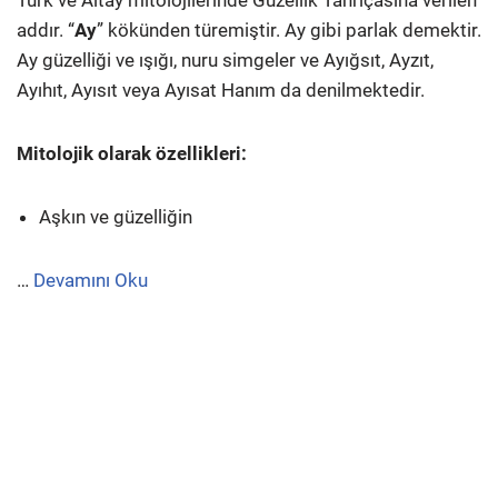
Türk ve Altay mitolojilerinde Güzellik Tanrıçasına verilen
addır. “
Ay
” kökünden türemiştir. Ay gibi parlak demektir.
Ay güzelliği ve ışığı, nuru simgeler ve Ayığsıt, Ayzıt,
Ayıhıt, Ayısıt veya Ayısat Hanım da denilmektedir.
Mitolojik olarak özellikleri:
Aşkın ve güzelliğin
…
Devamını Oku