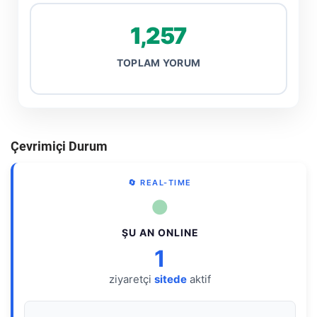
1,257
TOPLAM YORUM
Çevrimiçi Durum
🔄 REAL-TIME
●
ŞU AN ONLINE
1
ziyaretçi
sitede
aktif