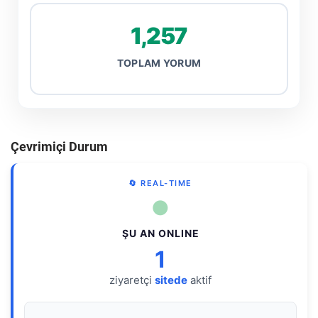
1,257
TOPLAM YORUM
Çevrimiçi Durum
🔄 REAL-TIME
●
ŞU AN ONLINE
1
ziyaretçi
sitede
aktif