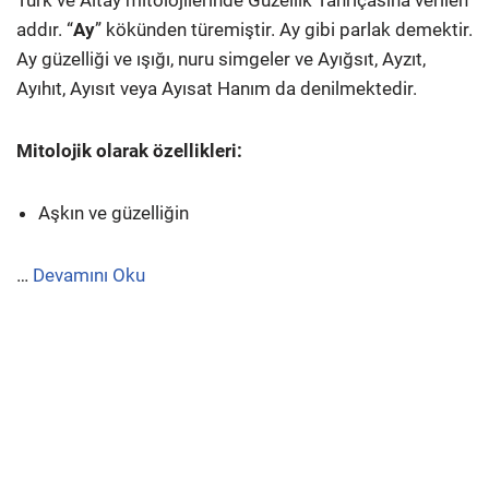
Türk ve Altay mitolojilerinde Güzellik Tanrıçasına verilen
addır. “
Ay
” kökünden türemiştir. Ay gibi parlak demektir.
Ay güzelliği ve ışığı, nuru simgeler ve Ayığsıt, Ayzıt,
Ayıhıt, Ayısıt veya Ayısat Hanım da denilmektedir.
Mitolojik olarak özellikleri:
Aşkın ve güzelliğin
…
Devamını Oku