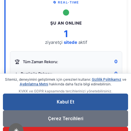
🔄 REAL-TIME
●
ŞU AN ONLINE
1
ziyaretçi
sitede
aktif
0
🏆
Tüm Zaman Rekoru:
0
⭐
Bugünün Rekoru:
Sitemiz, deneyimini geliştirmek için çerezleri kullanır.
ve
Gizlilik Politikamız
hakkında daha fazla bilgi edinebilirsin.
Aydınlatma Metni
KVKK ve GDPR kapsamında tercihlerinizi yönetebilirsiniz.
Live Online Counter
• by KerimUsta
Gerçek zamanlı sayaç
Kabul Et
Çerez Tercihleri
☀️