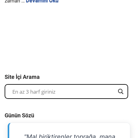
zaman …
Devamını Oku
Site İçi Arama
Günün Sözü
"Mal biriktirenler toprağa, mana