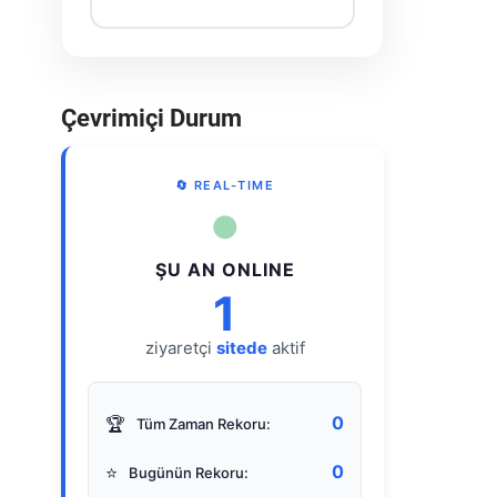
Çevrimiçi Durum
🔄 REAL-TIME
●
ŞU AN ONLINE
1
ziyaretçi
sitede
aktif
0
🏆
Tüm Zaman Rekoru:
0
⭐
Bugünün Rekoru: