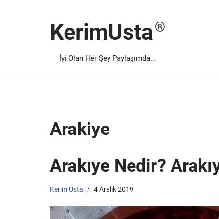
KerimUsta
İçeriğe
geç
İyi Olan Her Şey Paylaşımda...
Arakiye
Arakıye Nedir? Arakı
Kerim Usta
4 Aralık 2019