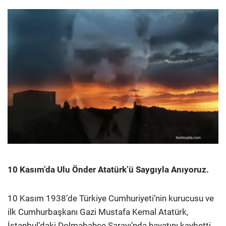
10 Kasım’da Ulu Önder Atatürk’ü Saygıyla Anıyoruz.
10 Kasım 1938’de Türkiye Cumhuriyeti’nin kurucusu ve
ilk Cumhurbaşkanı Gazi Mustafa Kemal Atatürk,
İstanbul’daki Dolmabahçe Sarayı’nda hayatını kaybetti.