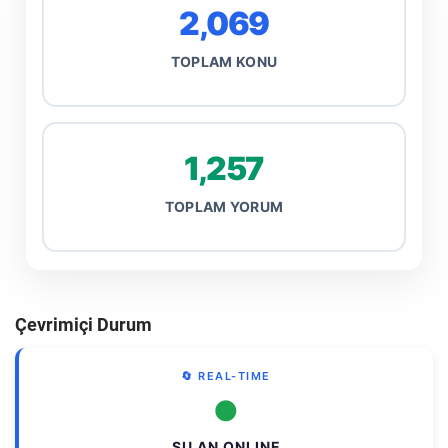
2,069
TOPLAM KONU
1,257
TOPLAM YORUM
Çevrimiçi Durum
🔄 REAL-TIME
●
ŞU AN ONLINE