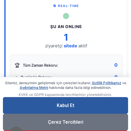
🔄 REAL-TIME
●
ŞU AN ONLINE
1
ziyaretçi
sitede
aktif
0
🏆
Tüm Zaman Rekoru:
0
⭐
Bugünün Rekoru:
Sitemiz, deneyimini geliştirmek için çerezleri kullanır.
ve
Gizlilik Politikamız
hakkında daha fazla bilgi edinebilirsin.
Aydınlatma Metni
KVKK ve GDPR kapsamında tercihlerinizi yönetebilirsiniz.
Live Online Counter
• by KerimUsta
Gerçek zamanlı sayaç
Kabul Et
Çerez Tercihleri