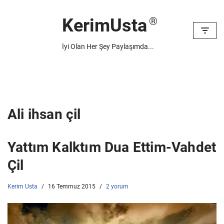
KerimUsta
İçeriğe
geç
İyi Olan Her Şey Paylaşımda...
Ali ihsan çil
Yattım Kalktım Dua Ettim-Vahdet
Çil
Kerim Usta
16 Temmuz 2015
2 yorum