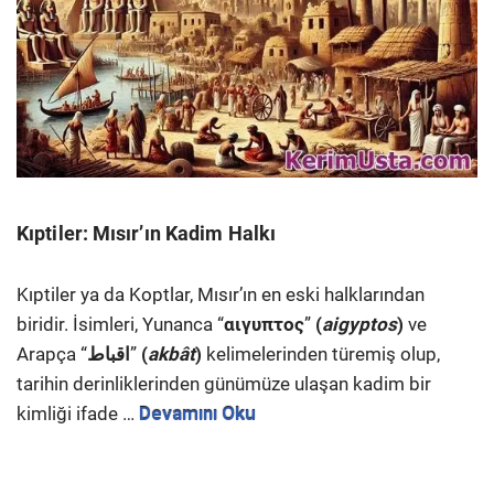
Kıptiler: Mısır’ın Kadim Halkı
Kıptiler ya da Koptlar, Mısır’ın en eski halklarından
biridir. İsimleri, Yunanca “
αιγυπτος
”
(
aigyptos
)
ve
Arapça “
اقباط
”
(
akbât
)
kelimelerinden türemiş olup,
tarihin derinliklerinden günümüze ulaşan kadim bir
kimliği ifade …
Devamını Oku