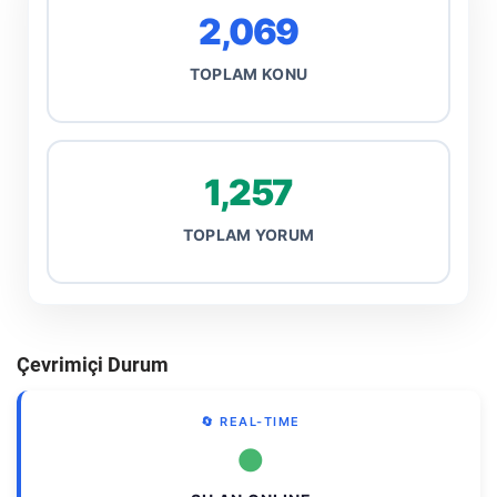
2,069
TOPLAM KONU
1,257
TOPLAM YORUM
Çevrimiçi Durum
🔄 REAL-TIME
●