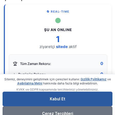
🔄 REAL-TIME
●
ŞU AN ONLINE
1
ziyaretçi
sitede
aktif
0
🏆
Tüm Zaman Rekoru:
0
⭐
Bugünün Rekoru:
Sitemiz, deneyimini geliştirmek için çerezleri kullanır.
ve
Gizlilik Politikamız
hakkında daha fazla bilgi edinebilirsin.
Aydınlatma Metni
KVKK ve GDPR kapsamında tercihlerinizi yönetebilirsiniz.
Live Online Counter
• by KerimUsta
Gerçek zamanlı sayaç
Kabul Et
Çerez Tercihleri