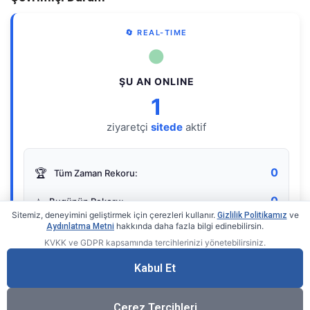
🔄 REAL-TIME
●
ŞU AN ONLINE
1
ziyaretçi
sitede
aktif
0
🏆
Tüm Zaman Rekoru:
0
⭐
Bugünün Rekoru:
Sitemiz, deneyimini geliştirmek için çerezleri kullanır.
ve
Gizlilik Politikamız
hakkında daha fazla bilgi edinebilirsin.
Aydınlatma Metni
KVKK ve GDPR kapsamında tercihlerinizi yönetebilirsiniz.
Live Online Counter
• by KerimUsta
Gerçek zamanlı sayaç
Kabul Et
Çerez Tercihleri