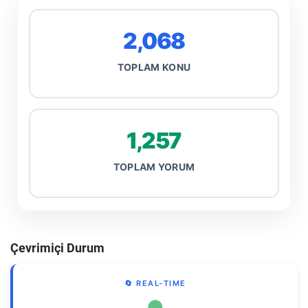
2,068
TOPLAM KONU
1,257
TOPLAM YORUM
Çevrimiçi Durum
🔄 REAL-TIME
●