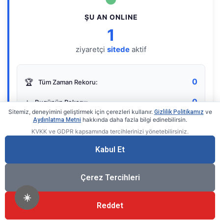
ŞU AN ONLINE
1
ziyaretçi
sitede
aktif
0
🏆
Tüm Zaman Rekoru:
0
⭐
Bugünün Rekoru:
Sitemiz, deneyimini geliştirmek için çerezleri kullanır.
ve
Gizlilik Politikamız
hakkında daha fazla bilgi edinebilirsin.
Aydınlatma Metni
KVKK ve GDPR kapsamında tercihlerinizi yönetebilirsiniz.
Live Online Counter
• by KerimUsta
Gerçek zamanlı sayaç
Kabul Et
Çerez Tercihleri
☀️
Reddet
®
© 2026 KerimUsta
Tüm Hakları Saklıdır.