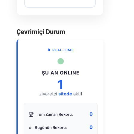
Çevrimiçi Durum
🔄 REAL-TIME
●
ŞU AN ONLINE
1
ziyaretçi
sitede
aktif
0
🏆
Tüm Zaman Rekoru:
0
⭐
Bugünün Rekoru: