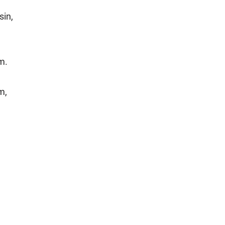
sin,
m.
m,