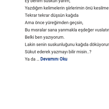
Ey benim suskun yarim;
Yazdığım kelimelerin şiirlerimin önü kesilme
Tekrar tekrar düşsün kağıda
Ama önce yüreğimden geçsin,
Bu mısralar sana yanmakla eşdeğer vuslatı
Belki ben yazıyorum.
Lakin senin suskunluğunu kağıda döküyoru
Sükut ederek yazmayı bilir misin..?
Ya da …
Devamını Oku