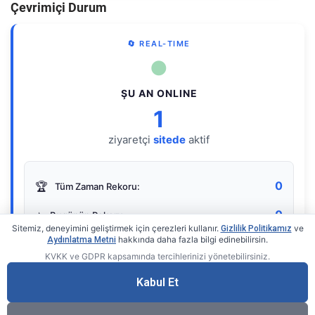
Çevrimiçi Durum
🔄 REAL-TIME
●
ŞU AN ONLINE
1
ziyaretçi
sitede
aktif
0
🏆
Tüm Zaman Rekoru:
0
⭐
Bugünün Rekoru:
Sitemiz, deneyimini geliştirmek için çerezleri kullanır.
ve
Gizlilik Politikamız
hakkında daha fazla bilgi edinebilirsin.
Aydınlatma Metni
KVKK ve GDPR kapsamında tercihlerinizi yönetebilirsiniz.
Live Online Counter
• by KerimUsta
Gerçek zamanlı sayaç
Kabul Et