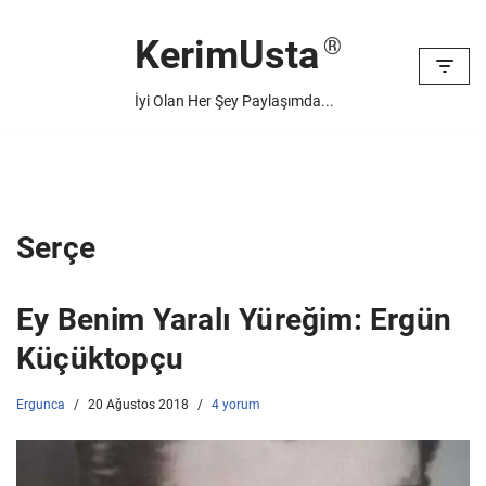
KerimUsta
İçeriğe
geç
İyi Olan Her Şey Paylaşımda...
Serçe
Ey Benim Yaralı Yüreğim: Ergün
Küçüktopçu
Ergunca
20 Ağustos 2018
4 yorum