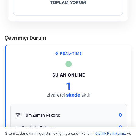
TOPLAM YORUM
Çevrimiçi Durum
🔄 REAL-TIME
●
ŞU AN ONLINE
1
ziyaretçi
sitede
aktif
0
🏆
Tüm Zaman Rekoru:
0
⭐
Bugünün Rekoru:
Sitemiz, deneyimini geliştirmek için çerezleri kullanır.
ve
Gizlilik Politikamız