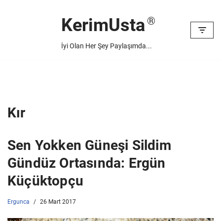
KerimUsta
İçeriğe
geç
İyi Olan Her Şey Paylaşımda...
Kır
Sen Yokken Güneşi Sildim
Gündüz Ortasında: Ergün
Küçüktopçu
Ergunca
26 Mart 2017