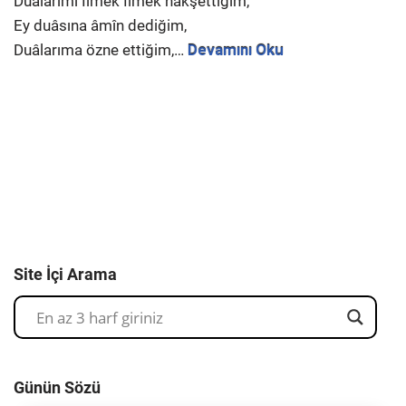
Dualarımı İlmek İlmek nakşettiğim,
Ey duâsına âmîn dediğim,
Duâlarıma özne ettiğim,…
Devamını Oku
Site İçi Arama
Günün Sözü