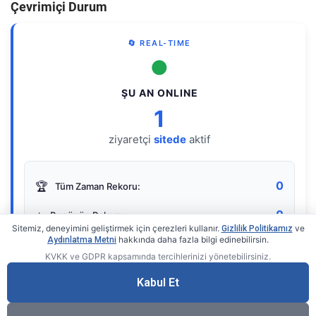
Çevrimiçi Durum
🔄 REAL-TIME
●
ŞU AN ONLINE
1
ziyaretçi
sitede
aktif
0
🏆
Tüm Zaman Rekoru:
0
⭐
Bugünün Rekoru:
Sitemiz, deneyimini geliştirmek için çerezleri kullanır.
ve
Gizlilik Politikamız
hakkında daha fazla bilgi edinebilirsin.
Aydınlatma Metni
KVKK ve GDPR kapsamında tercihlerinizi yönetebilirsiniz.
Live Online Counter
• by KerimUsta
Gerçek zamanlı sayaç
Kabul Et