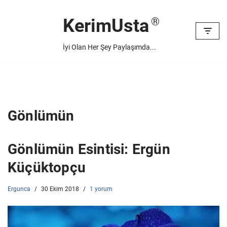
KerimUsta
İçeriğe
geç
İyi Olan Her Şey Paylaşımda...
Gönlümün
Gönlümün Esintisi: Ergün
Küçüktopçu
Ergunca
30 Ekim 2018
1 yorum