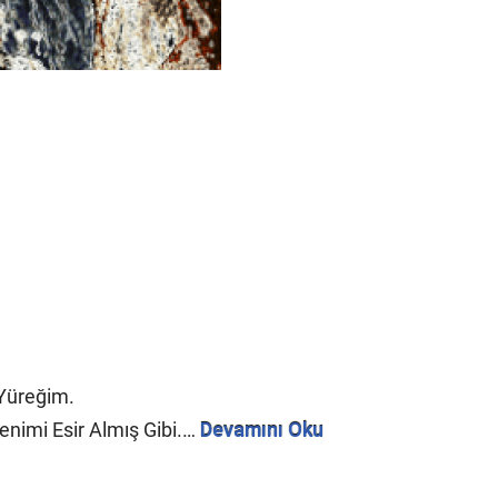
.
Yüreğim.
nimi Esir Almış Gibi.…
Devamını Oku