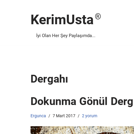
KerimUsta
İçeriğe
geç
İyi Olan Her Şey Paylaşımda...
Dergahı
Dokunma Gönül Derg
Ergunca
7 Mart 2017
2 yorum