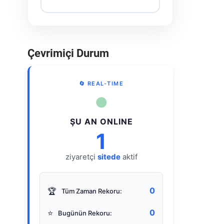
Çevrimiçi Durum
🔄 REAL-TIME
●
ŞU AN ONLINE
1
ziyaretçi
sitede
aktif
0
🏆
Tüm Zaman Rekoru:
0
⭐
Bugünün Rekoru: