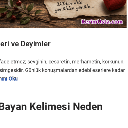
leri ve Deyimler
 ifade etmez; sevginin, cesaretin, merhametin, korkunun,
a simgesidir. Günlük konuşmalardan edebî eserlere kadar
ını Oku
 Bayan Kelimesi Neden