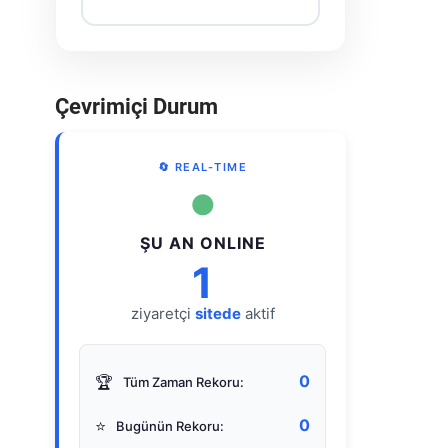
Çevrimiçi Durum
🔄 REAL-TIME
●
ŞU AN ONLINE
1
ziyaretçi
sitede
aktif
0
🏆
Tüm Zaman Rekoru:
0
⭐
Bugünün Rekoru: