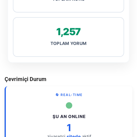
1,257
TOPLAM YORUM
Çevrimiçi Durum
🔄 REAL-TIME
●
ŞU AN ONLINE
1
ziyaretçi
sitede
aktif