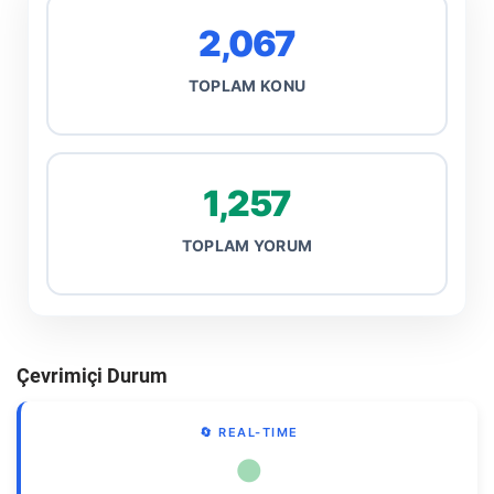
2,067
TOPLAM KONU
1,257
TOPLAM YORUM
Çevrimiçi Durum
🔄 REAL-TIME
●