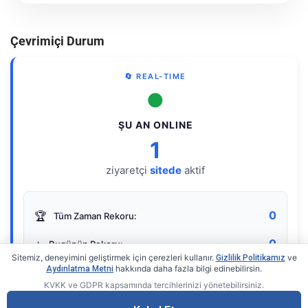
Çevrimiçi Durum
🔄 REAL-TIME
●
ŞU AN ONLINE
1
ziyaretçi
sitede
aktif
0
🏆
Tüm Zaman Rekoru:
0
⭐
Bugünün Rekoru:
Sitemiz, deneyimini geliştirmek için çerezleri kullanır.
ve
Gizlilik Politikamız
hakkında daha fazla bilgi edinebilirsin.
Aydınlatma Metni
KVKK ve GDPR kapsamında tercihlerinizi yönetebilirsiniz.
Live Online Counter
• by KerimUsta
Gerçek zamanlı sayaç