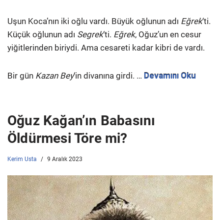
Uşun Koca’nın iki oğlu vardı. Büyük oğlunun adı
Eğrek
‘ti.
Küçük oğlunun adı
Segrek
‘ti.
Eğrek
, Oğuz’un en cesur
yiğitlerinden biriydi. Ama cesareti kadar kibri de vardı.
Bir gün
Kazan Bey
‘in divanına girdi. …
Devamını Oku
Oğuz Kağan’ın Babasını
Öldürmesi Töre mi?
Kerim Usta
9 Aralık 2023