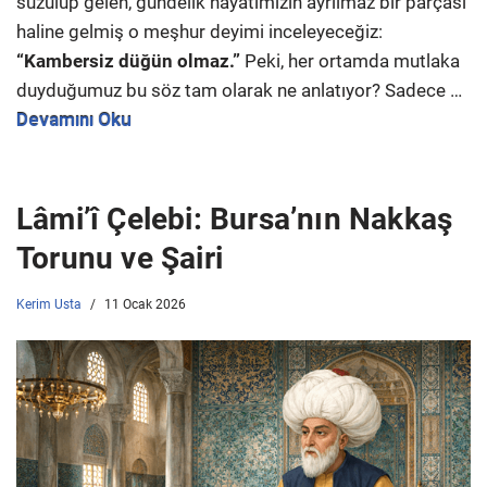
süzülüp gelen, gündelik hayatımızın ayrılmaz bir parçası
haline gelmiş o meşhur deyimi inceleyeceğiz:
“Kambersiz düğün olmaz.”
Peki, her ortamda mutlaka
duyduğumuz bu söz tam olarak ne anlatıyor? Sadece …
Devamını Oku
Lâmi’î Çelebi: Bursa’nın Nakkaş
Torunu ve Şairi
Kerim Usta
11 Ocak 2026