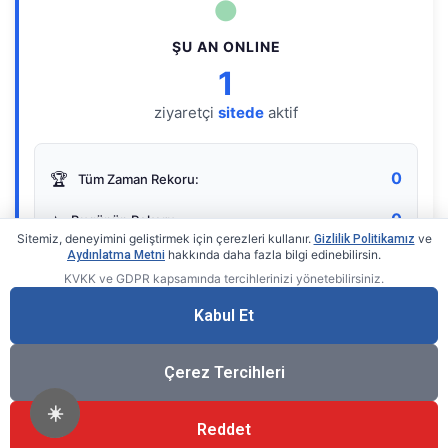
●
ŞU AN ONLINE
1
ziyaretçi
sitede
aktif
0
🏆
Tüm Zaman Rekoru:
0
⭐
Bugünün Rekoru:
Sitemiz, deneyimini geliştirmek için çerezleri kullanır.
ve
Gizlilik Politikamız
hakkında daha fazla bilgi edinebilirsin.
Aydınlatma Metni
KVKK ve GDPR kapsamında tercihlerinizi yönetebilirsiniz.
Live Online Counter
• by KerimUsta
Gerçek zamanlı sayaç
Kabul Et
Çerez Tercihleri
☀️
Reddet
®