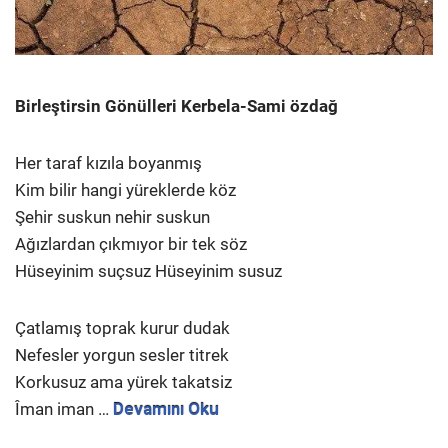
Birleştirsin Gönülleri Kerbela-Sami özdağ
Her taraf kızıla boyanmış
Kim bilir hangi yüreklerde köz
Şehir suskun nehir suskun
Ağızlardan çıkmıyor bir tek söz
Hüseyinim suçsuz Hüseyinim susuz
Çatlamış toprak kurur dudak
Nefesler yorgun sesler titrek
Korkusuz ama yürek takatsiz
Îman iman …
Devamını Oku