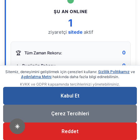
●
ŞU AN ONLINE
1
ziyaretçi
sitede
aktif
0
🏆
Tüm Zaman Rekoru:
0
⭐
Bugünün Rekoru:
Sitemiz, deneyimini geliştirmek için çerezleri kullanır.
ve
Gizlilik Politikamız
hakkında daha fazla bilgi edinebilirsin.
Aydınlatma Metni
KVKK ve GDPR kapsamında tercihlerinizi yönetebilirsiniz.
Live Online Counter
• by KerimUsta
Gerçek zamanlı sayaç
Kabul Et
Çerez Tercihleri
☀️
Reddet
®
© 2026 KerimUsta
Tüm Hakları Saklıdır.