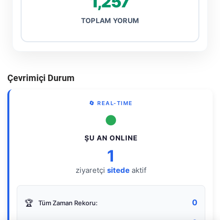
1,257
TOPLAM YORUM
Çevrimiçi Durum
🔄 REAL-TIME
●
ŞU AN ONLINE
1
ziyaretçi
sitede
aktif
0
🏆
Tüm Zaman Rekoru: