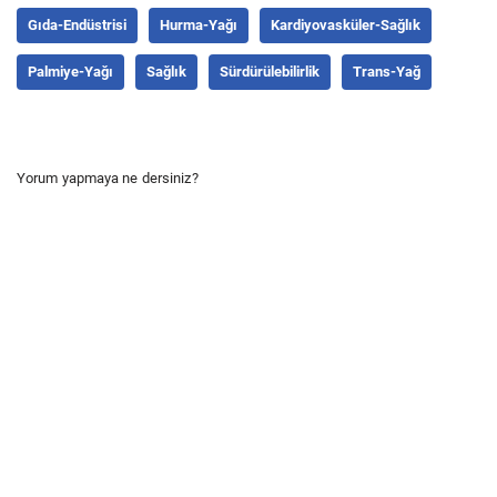
Gıda-Endüstrisi
Hurma-Yağı
Kardiyovasküler-Sağlık
Palmiye-Yağı
Sağlık
Sürdürülebilirlik
Trans-Yağ
Yorum yapmaya ne dersiniz?