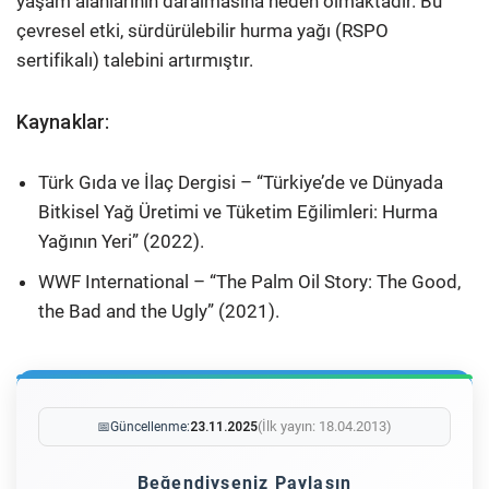
yaşam alanlarının daralmasına neden olmaktadır. Bu
çevresel etki, sürdürülebilir hurma yağı (RSPO
sertifikalı) talebini artırmıştır.
Kaynaklar:
Türk Gıda ve İlaç Dergisi – “Türkiye’de ve Dünyada
Bitkisel Yağ Üretimi ve Tüketim Eğilimleri: Hurma
Yağının Yeri” (2022).
WWF International – “The Palm Oil Story: The Good,
the Bad and the Ugly” (2021).
(İlk yayın: 18.04.2013)
📅
Güncellenme:
23.11.2025
Beğendiyseniz Paylaşın