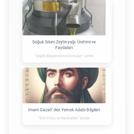
Soğuk Sıkım Zeytinyağı: Üretimi ve
Faydaları
"Çeşitli Bilgilendirme Konuları" içinde
İmam Gazali’ den Yemek Adabı Bilgileri
"Dini Konu ve Nasihatler" içinde