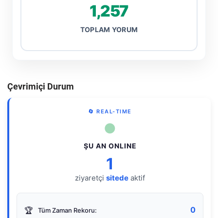
1,257
TOPLAM YORUM
Çevrimiçi Durum
🔄 REAL-TIME
●
ŞU AN ONLINE
1
ziyaretçi
sitede
aktif
0
🏆
Tüm Zaman Rekoru: