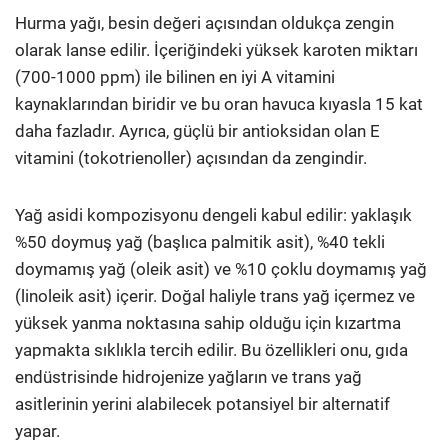
Hurma yağı, besin değeri açısından oldukça zengin
olarak lanse edilir. İçeriğindeki yüksek karoten miktarı
(700-1000 ppm) ile bilinen en iyi A vitamini
kaynaklarından biridir ve bu oran havuca kıyasla 15 kat
daha fazladır. Ayrıca, güçlü bir antioksidan olan E
vitamini (tokotrienoller) açısından da zengindir.
Yağ asidi kompozisyonu dengeli kabul edilir: yaklaşık
%50 doymuş yağ (başlıca palmitik asit), %40 tekli
doymamış yağ (oleik asit) ve %10 çoklu doymamış yağ
(linoleik asit) içerir. Doğal haliyle trans yağ içermez ve
yüksek yanma noktasına sahip olduğu için kızartma
yapmakta sıklıkla tercih edilir. Bu özellikleri onu, gıda
endüstrisinde hidrojenize yağların ve trans yağ
asitlerinin yerini alabilecek potansiyel bir alternatif
yapar.