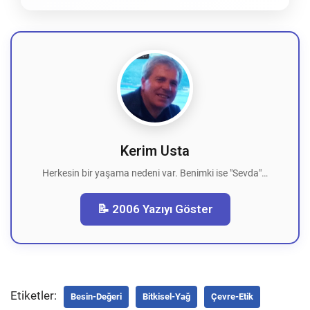
Kerim Usta
Herkesin bir yaşama nedeni var. Benimki ise "Sevda"…
📝 2006 Yazıyı Göster
Etiketler:
Besin-Değeri
Bitkisel-Yağ
Çevre-Etik